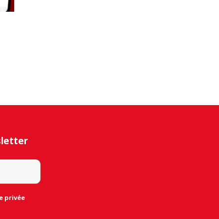
sletter
e privée