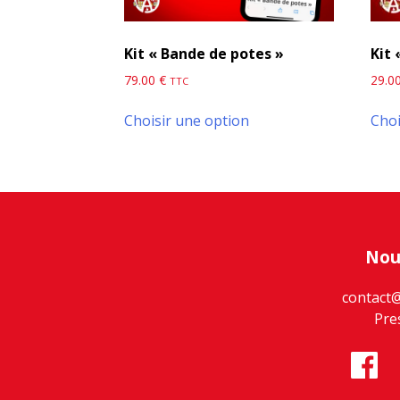
Kit « Bande de potes »
Kit 
79.00
€
29.0
TTC
Choisir une option
Choi
Nou
contact
Pre