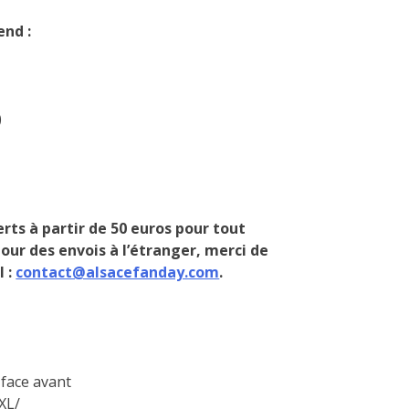
end :
)
erts
à partir de 50 euros pour tout
Pour des envois à l’étranger, merci de
l :
contact@alsacefanday.com
.
 face avant
/XL/