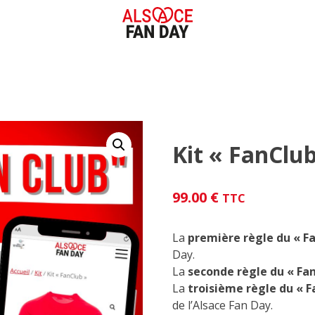
Kit « FanClub
99.00
€
TTC
La
première règle du « Fa
Day.
La
seconde règle du « Fan
La
troisième règle du « F
de l’Alsace Fan Day.