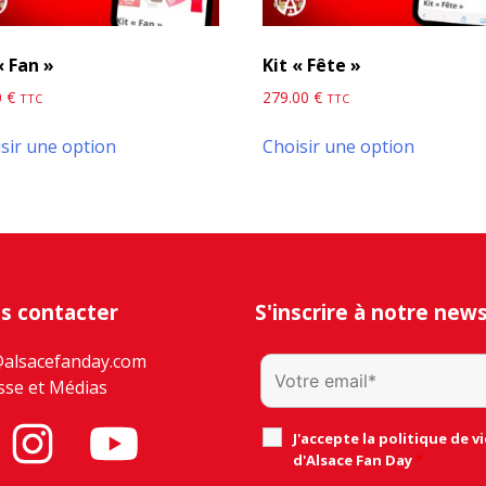
« Fan »
Kit « Fête »
0
€
279.00
€
TTC
TTC
sir une option
Choisir une option
s contacter
S'inscrire à notre new
@alsacefanday.com
sse et Médias
J'accepte la politique de vi
d'Alsace Fan Day
*